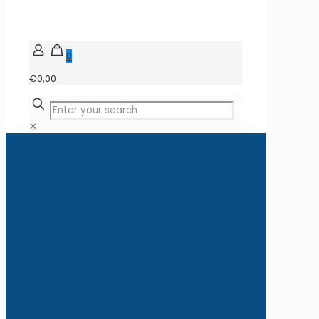
0
€0,00
✕