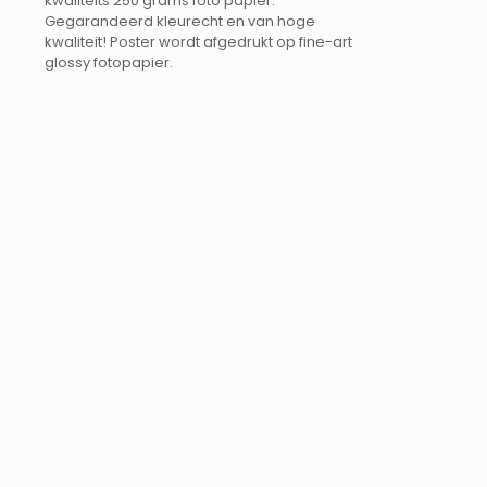
kwaliteits 250 grams foto papier.
Gegarandeerd kleurecht en van hoge
kwaliteit! Poster wordt afgedrukt op fine-art
glossy fotopapier.